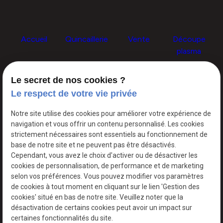
Accueil
Quincaillerie
Vente
Découpe
plasma
Le secret de nos cookies ?
Chainage sur
Actualités
Contact
Le respect de votre vie privée
mesure
Notre site utilise des cookies pour améliorer votre expérience de
navigation et vous offrir un contenu personnalisé. Les cookies
Siret :
Mentions légales
strictement nécessaires sont essentiels au fonctionnement de
50214627700020
base de notre site et ne peuvent pas être désactivés.
Cependant, vous avez le choix d'activer ou de désactiver les
Politique de
cookies de personnalisation, de performance et de marketing
confidentialité
selon vos préférences. Vous pouvez modifier vos paramètres
de cookies à tout moment en cliquant sur le lien 'Gestion des
cookies' situé en bas de notre site. Veuillez noter que la
Gestion
Plan du
désactivation de certains cookies peut avoir un impact sur
des
site
certaines fonctionnalités du site.