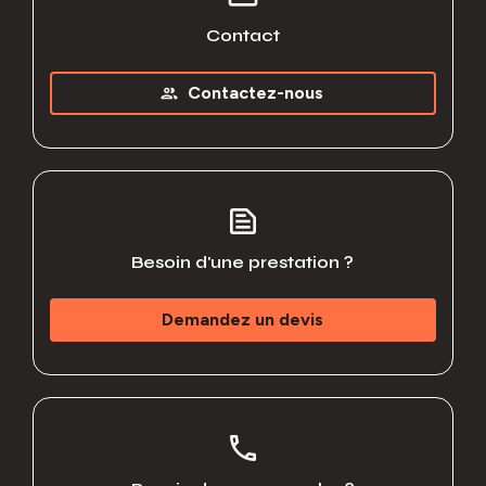
Contact
Contactez-nous
people
text_snippet
Besoin d'une prestation ?
Demandez un devis
phone