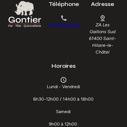
Téléphone
Adresse
phone
pin_drop
02 49 88 35 28
ZA Les
Gaillons Sud
61400 Saint-
Hilaire-le-
Châtel
Horaires
watch_later
Lundi - Vendredi
8h30-12h00 / 14h00 à 18h00
Samedi
9h00 à 12h00.