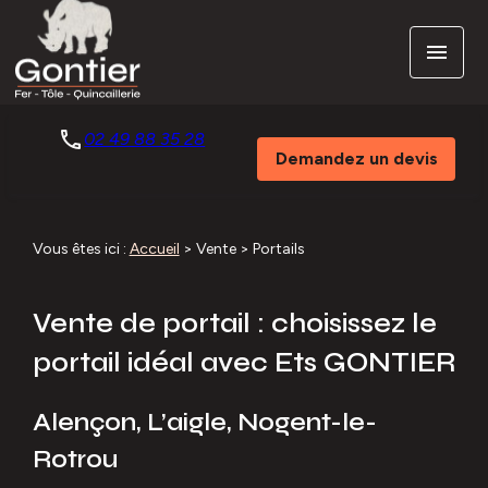
Panneau de gestion des cookies
menu
phone
02 49 88 35 28
Demandez un devis
Vous êtes ici :
Accueil
>
Vente
> Portails
Vente de portail : choisissez le
portail idéal avec Ets GONTIER
Alençon, L’aigle, Nogent-le-
Rotrou